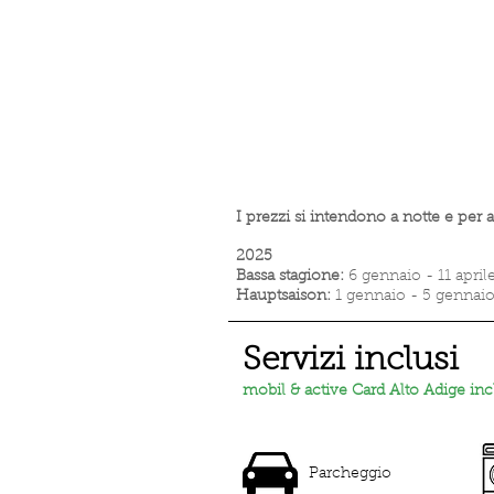
I prezzi si intendono a notte e per
2025
Bassa stagione:
6 gennaio - 11 aprile
Hauptsaison:
1 gennaio - 5 gennaio;
Servizi inclusi
mobil & active Card Alto Adige inc
Parcheggio