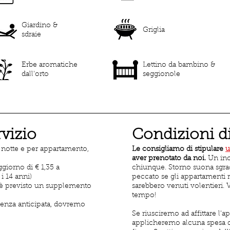
Giardino &
Griglia
sdraie
Erbe aromatiche
Lettino da bambino &
dall'orto
seggionole
rvizio
Condizioni d
a notte e per appartamento,
Le consigliamo di stipulare
u
aver prenotato da noi.
Un inc
ggiorno di € 1,35 a
chiunque. Storno suona sgra
i 14 anni)
peccato se gli appartamenti r
 è previsto un supplemento
sarebbero venuti volentieri. 
tempo!
rtenza anticipata, dovremo
Se riusciremo ad affittare l'
applicheremo alcuna spesa di