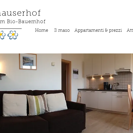
hauserhof
em Bio-Bauernhof
Home
Il maso
Appartamenti & prezzi
Att