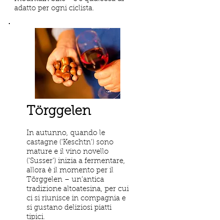
adatto per ogni ciclista.
Törggelen
In autunno, quando le
castagne ('Keschtn') sono
mature e il vino novello
('Susser') inizia a fermentare,
allora è il momento per il
Törggelen – un’antica
tradizione altoatesina, per cui
ci si riunisce in compagnia e
si gustano deliziosi piatti
tipici.