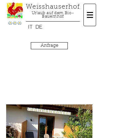
Weisshauserhof
Urlaub auf dem Bio-
Bauernhof
IT
DE
Anfrage
Wohnen
& Preise